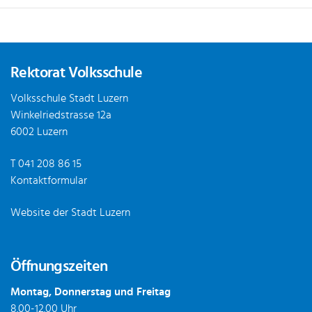
Fusszeile
Rektorat Volksschule
Volksschule Stadt Luzern
Winkelriedstrasse 12a
6002 Luzern
T
041 208 86 15
Kontaktformular
Website der Stadt Luzern
Öffnungszeiten
Montag, Donnerstag und Freitag
8.00-12.00 Uhr