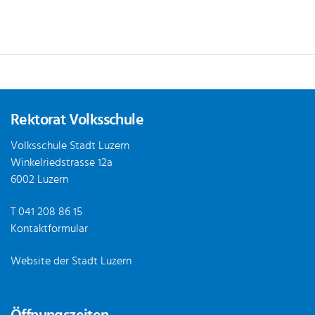
Fusszeile
Rektorat Volksschule
Volksschule Stadt Luzern
Winkelriedstrasse 12a
6002 Luzern
T
041 208 86 15
Kontaktformular
Website der Stadt Luzern