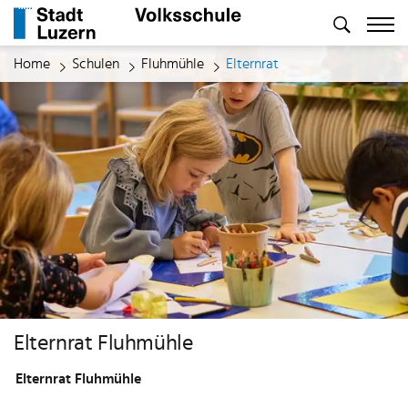
zur Startseite
Direkt zur Hauptnavigation
Direkt zum Inhalt
Direkt zur Suche
Direkt zum Stichwortverzeichnis
Kopfzeile
Inhalt
(ausgewählt)
Home
Schulen
Fluhmühle
Elternrat
Elternrat Fluhmühle
Elternrat Fluhmühle