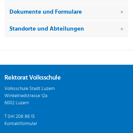
Dokumente und Formulare
Standorte und Abteilungen
Fusszeile
Rektorat Volksschule
Volksschule Stadt Luzern
Winkelriedstrasse 12a
6002 Luzern
T
041 208 86 15
Kontaktformular