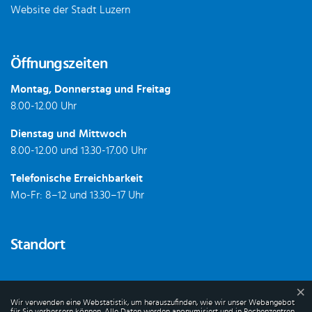
Website der Stadt Luzern
Öffnungszeiten
Montag, Donnerstag und Freitag
8.00-12.00 Uhr
Dienstag und Mittwoch
8.00-12.00 und 13.30-17.00 Uhr
Telefonische Erreichbarkeit
Mo-Fr: 8–12 und 13.30–17 Uhr
Standort
×
Webstatistik
Wir verwenden eine Webstatistik, um herauszufinden, wie wir unser Webangebot
für Sie verbessern können. Alle Daten werden anonymisiert und in Rechenzentren