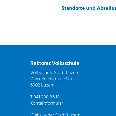
Standorte und Abteil
Fusszeile
Rektorat Volksschule
Volksschule Stadt Luzern
Winkelriedstrasse 12a
6002 Luzern
T
041 208 86 15
Kontaktformular
Website der Stadt Luzern